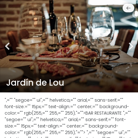
Jardín de Lou
",="" "segoe="" ui",="" helvetica,="" arial,="" sans-serif;=""
font-size:="" 15px;="" text-align:="" center;="" background-
color:="" rgb(255,="" 255,="" 255);"="">BAR RESTAURANTE
",=""
"segoe="" ui",="" helvetica,="" arial,="" sans-serif;="" font-
size:="" 15px;="" text-align:="" center;="" background-
color:="" rgb(255,="" 255,="" 255);"="">
",="" "segoe="" ui",=""