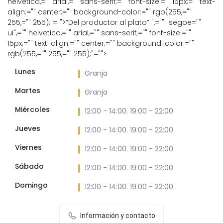
helvetica,="" arial,="" sans-serif;="" font-size:="" 15px;="" text-
align:="" center;="" background-color:="" rgb(255,=""
255,="" 255);"="">“Del productor al plato”
",="" "segoe=""
ui",="" helvetica,="" arial,="" sans-serif;="" font-size:=""
15px;="" text-align:="" center;="" background-color:=""
rgb(255,="" 255,="" 255);"="">
Lunes
Granja
Martes
Granja
Miércoles
12:00 - 14:00. 19:00 - 22:00
Jueves
12:00 - 14:00. 19:00 - 22:00
Viernes
12:00 - 14:00. 19:00 - 22:00
Sábado
12:00 - 14:00. 19:00 - 22:00
Domingo
12:00 - 14:00. 19:00 - 22:00
Información y contacto