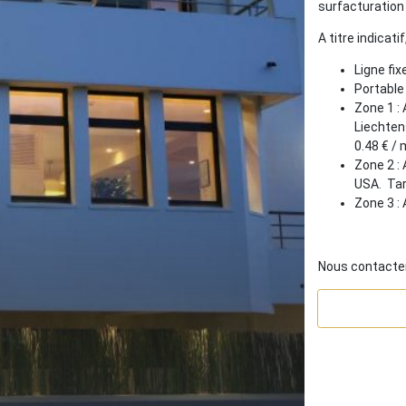
surfacturation 
A titre indicati
Ligne fix
Portable 
Zone 1 : 
Liechten
0.48 € /
Zone 2 :
USA. Tari
Zone 3 : 
Nous contacter 